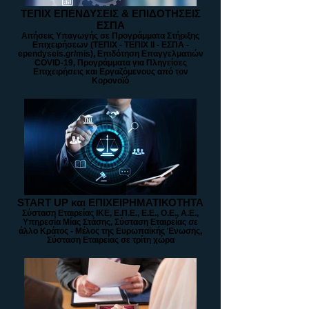
ΤΕΠΙΧ ΕΠΕΝΔΥΣΕΙΣ & ΕΠΙΔΟΤΗΣΕΙΣ
ΕΣΠΑ
Αιτήσεις Υπαγωγής σε Προγράμματα Στήριξης
Επιχειρήσεων (ΤΕΠΙΧ - ΤΕΠΙΧ ΙΙ - ΕΣΠΑ -
ependyseis.gr/mis), Επιδότηση Επαγγελματιών
COVID-19, Προγράμματα για Πληγείσες
Επιχειρήσεις και Εργαζόμενους από τον
Κορονοϊό
START UP και ΕΠΙΧΕΙΡΗΜΑΤΙΚΟΤΗΤΑ
Σύσταση Εταιρείας ΙΚΕ, Ε.Π.Ε., Ε.Ε., Ο.Ε., Α.Ε.,
Υπηρεσία Μίας Στάσης, Σύσταση Εταιρείας σε
άλλο Κράτος - Μέλος της Ευρωπαϊκής Ένωσης,
Σύσταση Εταιρείας σε τρίτη χώρα