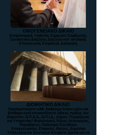
ΟΙΚΟΓΕΝΕΙΑΚΟ ΔΙΚΑΙΟ
Κληρονομικά, Υιοθεσία, Σύμφωνο Συμβίωσης,
Συναινετικό Διαζύγιο, Διαζύγιο κατ' αντιδικία,
Επικοινωνία, Επιμέλεια, Διατροφή.
ΔΙΟΙΚΗΤΙΚΟ ΔΙΚΑΙΟ
Χρησιμοποιήστε κάθε διαθέσιμο ένδικο μέσο και
βοήθημα κατά οποιασδήποτε άδικης πράξης του
Δημοσίου, Ν.Π.Δ.Δ., Ν.Π.Ι.Δ., Δήμου, Περιφέρειας
και Υπηρεσίας! Φορολογικά, Άδειες Λειτουργίας,
Παραβάσεις, Πρόστιμα! Ελεύθεροι
Επαγγελματίες, Εταιρείες, Ιδιώτες, Δημόσιοι
Υπάλληλοι και Ένστολοι! Κινηθείτε άμεσα για να