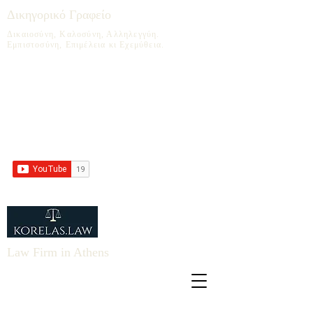
Δικηγορικό Γραφείο
Δικαιοσύνη, Καλοσύνη, Αλληλεγγύη.
Εμπιστοσύνη, Επιμέλεια κι Εχεμύθεια.
Law Firm in Athens