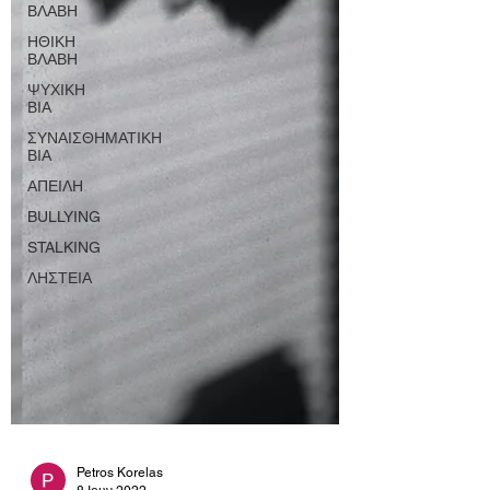
ΒΛΑΒΗ
ΗΘΙΚΗ
ΒΛΑΒΗ
ΨΥΧΙΚΗ
ΒΙΑ
ΣΥΝΑΙΣΘΗΜΑΤΙΚΗ
ΒΙΑ
ΑΠΕΙΛΗ
BULLYING
STALKING
ΛΗΣΤΕΙΑ