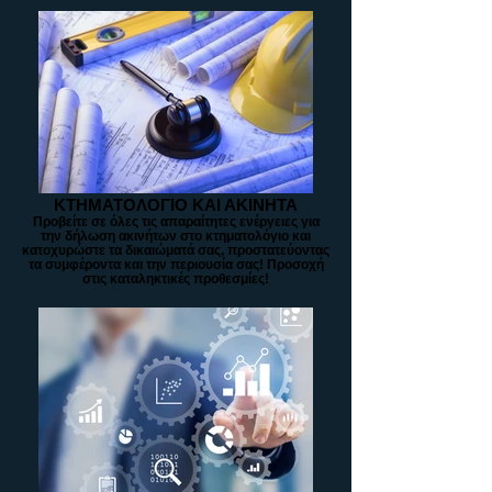
ΚΤΗΜΑΤΟΛΟΓΙΟ ΚΑΙ ΑΚΙΝΗΤΑ
Προβείτε σε όλες τις απαραίτητες ενέργειες για
την δήλωση ακινήτων στο κτηματολόγιο και
κατοχυρώστε τα δικαιώματά σας, προστατεύοντας
τα συμφέροντα και την περιουσία σας! Προσοχή
στις καταληκτικές προθεσμίες!