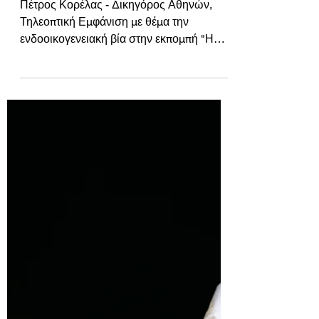
με θέμα την
ενδοοικογενειακή βία
ν. 3500/2006
Πέτρος Κορέλας - Δικηγόρος Αθηνών,
Τηλεοπτική Εμφάνιση με θέμα την
ενδοοικογενειακή βία στην εκπομπή "Η
Αλήθεια να Λέγεται" στο HIGH TV