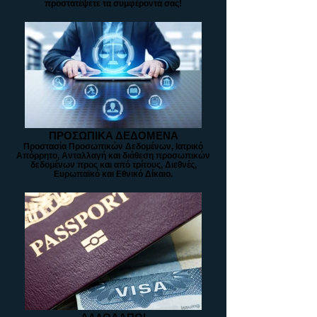
προστατέψετε τα συμφέροντά σας!
ΠΡΟΣΩΠΙΚΑ ΔΕΔΟΜΕΝΑ
Προστασία Προσωπικών Δεδομένων, Ιατρικό
Απόρρητο, Ανταλλαγή και διάθεση προσωπικών
δεδομένων προς και από τρίτους, Διεθνές,
Ευρωπαϊκό και Εθνικό Δίκαιο.