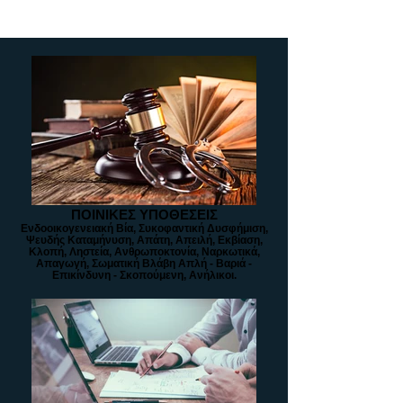
ΠΟΙΝΙΚΕΣ ΥΠΟΘΕΣΕΙΣ
Ενδοοικογενειακή Βία, Συκοφαντική Δυσφήμιση,
Ψευδής Καταμήνυση, Απάτη, Απειλή, Εκβίαση,
Κλοπή, Ληστεία, Ανθρωποκτονία, Ναρκωτικά,
Απαγωγή, Σωματική Βλάβη Απλή - Βαριά -
Επικίνδυνη - Σκοπούμενη, Ανήλικοι.