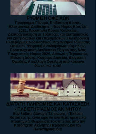
ΡΥΘΜΙΣΗ ΟΦΕΙΛΩΝ
Πρόγραμμα Γέφυρα, Επιδότηση Δόσης,
Ηλεκτρονική Διαδικασία - Νέος Νόμος Κατσέλη
2021, Προστασία Κύριας Κατοικίας,
Διαπραγμάτευση με Τράπεζες και Εισπρακτικές
για χρέη ιδιωτών και επιχειρήσεων, Ηλεκτρονική
Πλατφόρμα Εξωδικαστικού Μηχανισμού Ρύθμισης
Οφειλών, Ψηφιακή Αναδιάρθρωση Οφειλών,
Προπτωχευτική Διαδικασία Εξυγίανσης, Νέος
Πτωχευτικός Νόμος 2020, Διάσωση Περιουσίας,
Μείωση Δόσης, Κούρεμα Δανείου, Διαγραφή
Οφειλής, Απαλλαγή Οφειλέτη από κόκκινα
δάνεια και χρέη!
ΔΙΑΤΑΓΗ ΠΛΗΡΩΜΗΣ ΚΑΙ ΚΑΤΑΣΧΕΣΗ
- ΠΛΕΙΣΤΗΡΙΑΣΜΟΣ ΑΚΙΝΗΤΟΥ
Εάν λάβατε Διαταγή Πληρωμής ή Έκθεση
Κατάσχεσης, είναι ώρα να κινηθείτε άμεσα και
στρατηγικά. Θωρακίστε το σπίτι σας από την
Κατάσχεση Ακίνητης Περιουσίας και τον
Πλειστηριασμό!!!