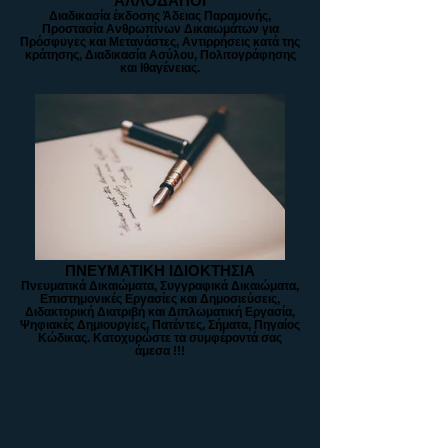
ΑΛΛΟΔΑΠΟΙ
Διαδικασία έκδοσης Άδειας Παραμονής,
Προστασία Ανθρωπίνων Δικαιωμάτων για
Πρόσφυγες και Μετανάστες, Αντιρρήσεις κατά της
κράτησης, Διαδικασία Ασύλου, Πολιτογράφησης
και Ιθαγένειας.
ΠΝΕΥΜΑΤΙΚΗ ΙΔΙΟΚΤΗΣΙΑ
Πνευματικά Δικαιώματα, Συγγραφικά Δικαιώματα,
Επιστημονικές Εργασίες και Δημοσιεύσεις,
Διδακτορική Διατριβή και Διπλωματική Εργασία,
Ψηφιακές Δημιουργίες, Πατέντες, Σήματα, Πηγαίος
Κώδικας. Κατοχυρώστε τα συμφέροντά σας
άμεσα !!!