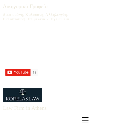
Δικηγορικό Γραφείο
Δικαιοσύνη, Καλοσύνη, Αλληλεγγύη.
Εμπιστοσύνη, Επιμέλεια κι Εχεμύθεια.
Law Firm in Athens