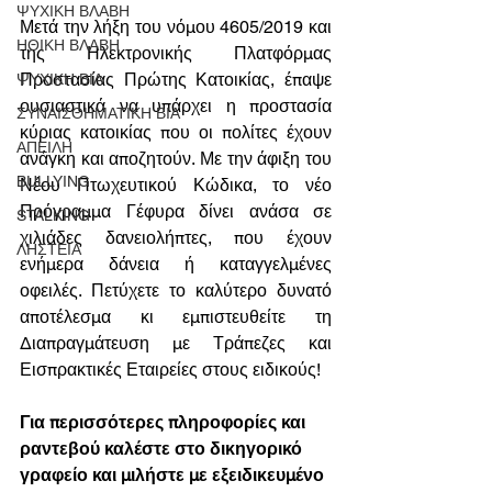
ΨΥΧΙΚΗ ΒΛΑΒΗ
Μετά την λήξη του νόμου 4605/2019 και 
ΗΘΙΚΗ ΒΛΑΒΗ
της Ηλεκτρονικής Πλατφόρμας 
Προστασίας Πρώτης Κατοικίας, έπαψε 
ΨΥΧΙΚΗ ΒΙΑ
ουσιαστικά να υπάρχει η προστασία 
ΣΥΝΑΙΣΘΗΜΑΤΙΚΗ ΒΙΑ
κύριας κατοικίας που οι πολίτες έχουν 
ΑΠΕΙΛΗ
ανάγκη και αποζητούν. Με την άφιξη του 
BULLYING
Νέου Πτωχευτικού Κώδικα, το νέο 
Πρόγραμμα Γέφυρα δίνει ανάσα σε 
STALKING
χιλιάδες δανειολήπτες, που έχουν 
ΛΗΣΤΕΙΑ
ενήμερα δάνεια ή καταγγελμένες 
οφειλές. Πετύχετε το καλύτερο δυνατό 
αποτέλεσμα κι εμπιστευθείτε τη 
Διαπραγμάτευση με Τράπεζες και 
Εισπρακτικές Εταιρείες στους ειδικούς!
Για περισσότερες πληροφορίες και 
ραντεβού καλέστε στο δικηγορικό 
γραφείο και μιλήστε με εξειδικευμένο 